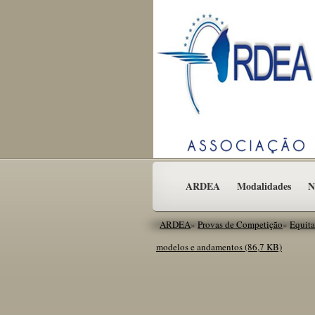
ARDEA
Modalidades
N
ARDEA
»
Provas de Competição
»
Equita
modelos e andamentos
(86,7 KB)