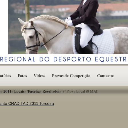
otícias
Fotos
Videos
Provas de Competição
Contactos
o
»
2011
»
Locais
»
Terceira
»
Resultados
»
8ª Prova Local (8 MAI)
ento CRAD TAD 2011 Terceira