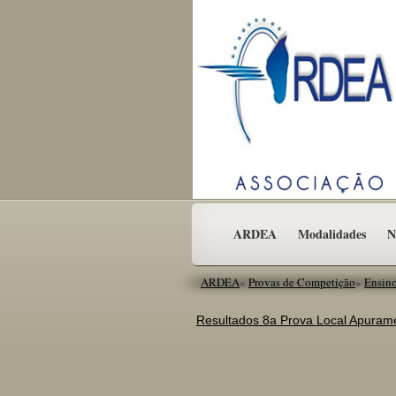
ARDEA
Modalidades
N
ARDEA
»
Provas de Competição
»
Ensin
Resultados 8a Prova Local Apuram