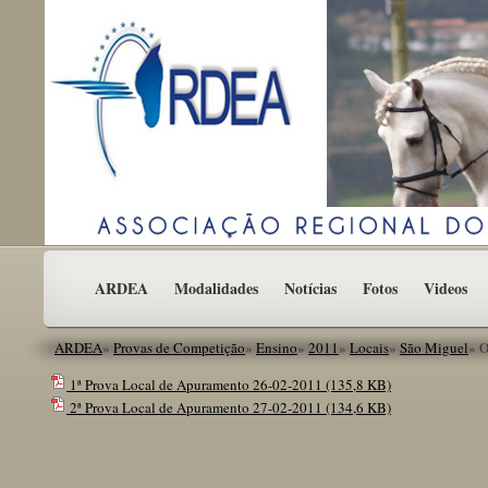
ARDEA
Modalidades
Notícias
Fotos
Videos
ARDEA
»
Provas de Competição
»
Ensino
»
2011
»
Locais
»
São Miguel
»
O
1ª Prova Local de Apuramento 26-02-2011
(135,8 KB)
2ª Prova Local de Apuramento 27-02-2011
(134,6 KB)