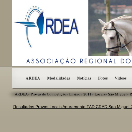
ARDEA
Modalidades
Notícias
Fotos
Videos
ARDEA
»
Provas de Competição
»
Ensino
»
2011
»
Locais
»
São Miguel
»
R
Resultados Provas Locais Apuramento TAD CRAD Sao Miguel 