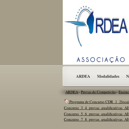
ARDEA
Modalidades
N
ARDEA
»
Provas de Competição
»
Ensin
Programa de Concurso CDR_1_2locai
Concurso_3_4_provas_qualificativas_A
Concurso_5_6_provas_qualificativas_A
Concurso_7_8_provas_qualificativas_A