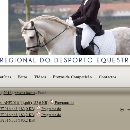
otícias
Fotos
Videos
Provas de Competição
Contactos
o
»
2016
»
provas locais
»
Faial
s_AHF2016 (1).pdf
(182,6 KB)
Programa de
HF2016.pdf
(183,0 KB)
Programa de
r
HF2016.pdf
(183,2 KB)
Programa de
HF2016.pdf
(183,2 KB)