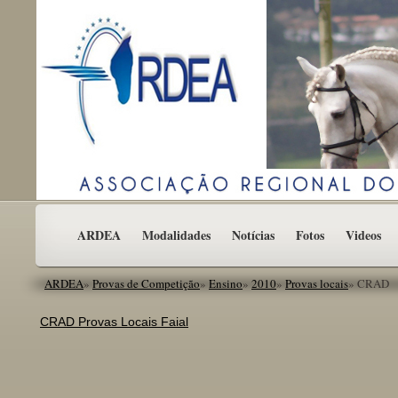
ARDEA
Modalidades
Notícias
Fotos
Videos
ARDEA
»
Provas de Competição
»
Ensino
»
2010
»
Provas locais
»
CRAD
CRAD Provas Locais Faial